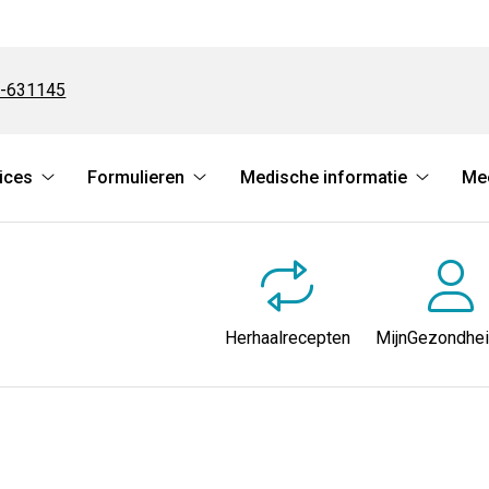
-631145
ices
Formulieren
Medische informatie
Me
Online
Formulieren
Medisch
Services
submenu
informat
submenu
submen
Herhaalrecepten
MijnGezondhei