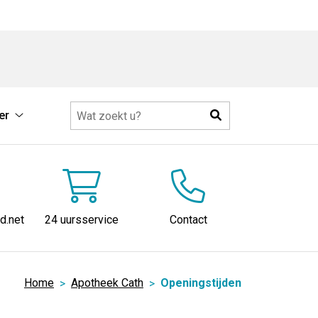
Zoeken
er
e
Meer
ie
submenu
u
d.net
24 uursservice
Contact
Home
Apotheek Cath
Openingstijden