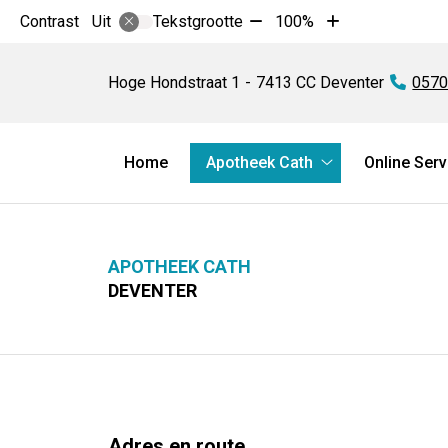
Tekst
Tekst
Contrast
Tekstgrootte
100%
Uit
verkleinen
vergroten
Apotheek
met
met
Cath
Hoge Hondstraat
1
7413 CC
Deventer
Tel:
0570
10%
10%
Hoofdmenu
Home
Apotheek Cath
Online Serv
Apotheek
Cath
submenu
APOTHEEK CATH
DEVENTER
Adres en route