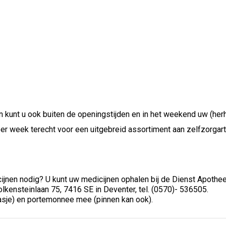
n kunt u ook buiten de openingstijden en in het weekend uw (herh
r week terecht voor een uitgebreid assortiment aan zelfzorgarti
jnen nodig? U kunt uw medicijnen ophalen bij de Dienst Apothee
olkensteinlaan 75, 7416 SE in Deventer, tel. (0570)- 536505.
asje) en portemonnee mee (pinnen kan ook).