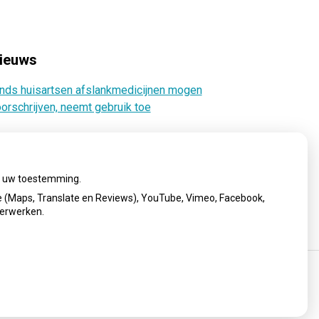
ieuws
nds huisartsen afslankmedicijnen mogen
orschrijven, neemt gebruik toe
ij uw toestemming.
 (Maps, Translate en Reviews), YouTube, Vimeo, Facebook,
verwerken.
cy verklaring
|
Cookie-instellingen
|
Voorwaarden