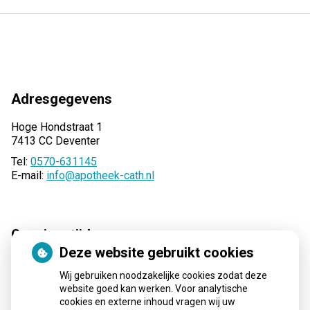
Adresgegevens
Hoge Hondstraat 1
7413 CC Deventer
Tel:
0570-631145
E-mail:
info@apotheek-cath.nl
Openingstijden
Deze website gebruikt cookies
Maandag:
08:00 - 17:30
Wij gebruiken noodzakelijke cookies zodat deze
Dinsdag:
08:00 - 17:30
website goed kan werken. Voor analytische
Woensdag:
08:00 - 17:30
cookies en externe inhoud vragen wij uw