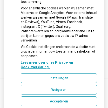
Donderdag:
08:00 - 17:30
toestemming.
Vrijdag:
08:00 - 17:30
Voor analytische cookies werken wij samen met
Matomo en Google Analytics. Voor externe inhoud
werken wij samen met Google (Maps, Translate
en Reviews), YouTube, Vimeo, Facebook,
Instagram, X (Twitter), Qualizorg,
Nieuws
Patiëntenvertellen en ZorgkaartNederland. Deze
partijen kunnen gegevens zoals uw IP-adres
Sinds huisartsen afslankmedicijnen mogen voorschrijven,
verwerken.
neemt gebruik toe
Via Cookie-instellingen onderaan de website kunt
u op ieder moment uw toestemming intrekken of
aanpassen.
Lees meer over onze Privacy- en
Cookieverklaring.
Instellingen
Weigeren
Uw Zorg Online
|
Beheer
info@apotheek-cath.nl
Accepteren
Privacy verklaring
|
Cookie-instellingen
|
Voorwaarden