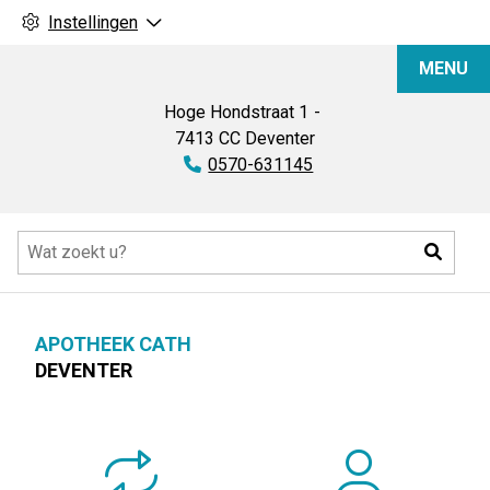
Instellingen
Apotheek
MENU
Cath
Hoge Hondstraat
1
7413 CC
Deventer
Tel:
0570-631145
Hoofdmenu
Zoeke
APOTHEEK CATH
DEVENTER