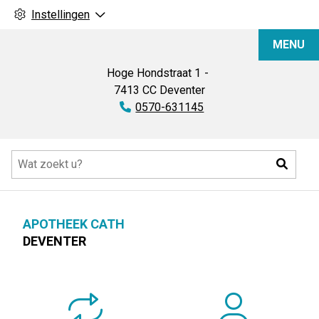
Instellingen
Apotheek
MENU
Cath
Hoge Hondstraat
1
7413 CC
Deventer
Tel:
0570-631145
Hoofdmenu
Zoeke
APOTHEEK CATH
DEVENTER