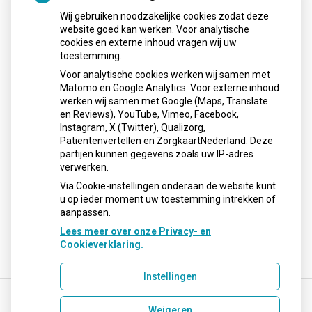
Maandag:
08:00 - 17:30
Wij gebruiken noodzakelijke cookies zodat deze
Dinsdag:
08:00 - 17:30
website goed kan werken. Voor analytische
Woensdag:
08:00 - 17:30
cookies en externe inhoud vragen wij uw
Donderdag:
08:00 - 17:30
toestemming.
Vrijdag:
08:00 - 17:30
Voor analytische cookies werken wij samen met
Matomo en Google Analytics. Voor externe inhoud
werken wij samen met Google (Maps, Translate
en Reviews), YouTube, Vimeo, Facebook,
Instagram, X (Twitter), Qualizorg,
Nieuws
Patiëntenvertellen en ZorgkaartNederland. Deze
partijen kunnen gegevens zoals uw IP-adres
Sinds huisartsen afslankmedicijnen mogen voorschrijven,
verwerken.
neemt gebruik toe
Via Cookie-instellingen onderaan de website kunt
u op ieder moment uw toestemming intrekken of
aanpassen.
Lees meer over onze Privacy- en
Cookieverklaring.
Instellingen
Weigeren