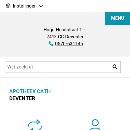
Instellingen
Apotheek
MENU
Cath
Hoge Hondstraat
1
7413 CC
Deventer
Tel:
0570-631145
Hoofdmenu
Zoeke
APOTHEEK CATH
DEVENTER