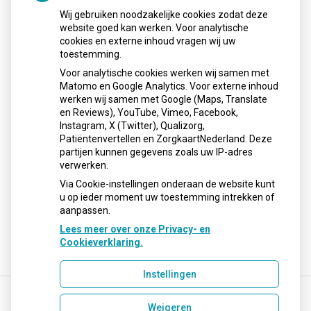
Maandag:
08:00 - 17:30
Wij gebruiken noodzakelijke cookies zodat deze
Dinsdag:
08:00 - 17:30
website goed kan werken. Voor analytische
Woensdag:
08:00 - 17:30
cookies en externe inhoud vragen wij uw
Donderdag:
08:00 - 17:30
toestemming.
Vrijdag:
08:00 - 17:30
Voor analytische cookies werken wij samen met
Matomo en Google Analytics. Voor externe inhoud
werken wij samen met Google (Maps, Translate
en Reviews), YouTube, Vimeo, Facebook,
Instagram, X (Twitter), Qualizorg,
Nieuws
Patiëntenvertellen en ZorgkaartNederland. Deze
partijen kunnen gegevens zoals uw IP-adres
Sinds huisartsen afslankmedicijnen mogen voorschrijven,
verwerken.
neemt gebruik toe
Via Cookie-instellingen onderaan de website kunt
u op ieder moment uw toestemming intrekken of
aanpassen.
Lees meer over onze Privacy- en
Cookieverklaring.
Instellingen
Weigeren