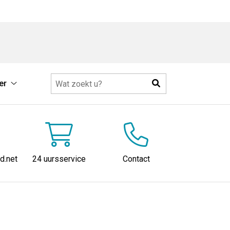
Zoeken
er
e
Meer
ie
submenu
u
d.net
24 uursservice
Contact