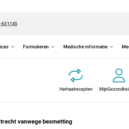
-631145
ices
Formulieren
Medische informatie
Me
Online
Formulieren
Medisch
Services
submenu
informat
submenu
submen
Herhaalrecepten
MijnGezondhei
Utrecht vanwege besmetting