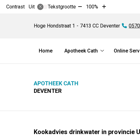
Tekst
Tekst
Contrast
Tekstgrootte
100%
Uit
verkleinen
vergroten
Apotheek
met
met
Cath
Hoge Hondstraat
1
7413 CC
Deventer
Tel:
0570
10%
10%
Hoofdmenu
Home
Apotheek Cath
Online Serv
Apotheek
Cath
submenu
APOTHEEK CATH
DEVENTER
Kookadvies drinkwater in provincie 